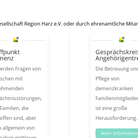
Gesellschaft Region Harz e.V. oder durch ehrenamtliche Mita
ffpunkt
Gesprächskrei
menz
Angehörigentre
werden Fragen von
Die Betreuung un
schen mit
Pflege von
ehmenden
demenzkranken
ächtnisstörungen,
Familienmitgliede
Familien, die
ist eine große
offen sind, aber
Herausforderung.
 allgemein von
Mehr Information
schen mittleren