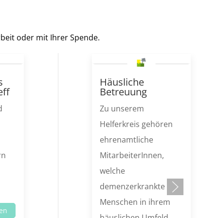
rbeit oder mit Ihrer Spende.
s
Häusliche
ff
Betreuung
d
Zu unserem
Helferkreis gehören
ehrenamtliche
rn
MitarbeiterInnen,
welche
demenzerkrankte
Menschen in ihrem
en
häuslichen Umfeld